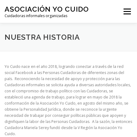
Skip
ASOCIACIÓN YO CUIDO
to
Menu
content
Cuidadoras informales organizadas
HOME
HISTORIA
BIBLIOTECA
OPINIÓN
NUESTRA HISTORIA
Yo Cuido nace en el año 2018, logrando conectar a través de la red
social Facebook a las Personas Cuidadoras de diferentes zonas del
país. Reconociendo la necesidad de apoyo y protección para las
Cuidadoras informales se solicita ayuda a diversas autoridades locales,
con el compromiso de trabajo político con las Cuidadoras, se
estableció una agenda de trabajo, para lograr en mayo de 2018 la
conformación de la Asociación Yo Cuido, en agosto del mismo año, se
obtiene la Personalidad Jurídica, donde se reconoce la urgente
necesidad de trabajar por conseguir políticas públicas que apoyen y
dignifiquen la labor de las Personas Cuidadoras. A la sazón, la entonces
Cuidadora Mariela Serey fundó desde la V Región la Asociación Yo
Cuido.