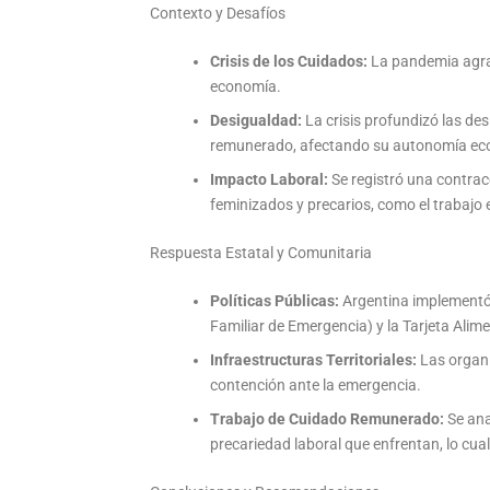
Contexto y Desafíos
Crisis de los Cuidados:
La pandemia agravó
economía.
Desigualdad:
La crisis profundizó las de
remunerado, afectando su autonomía ec
Impacto Laboral:
Se registró una contrac
feminizados y precarios, como el trabajo 
Respuesta Estatal y Comunitaria
Políticas Públicas:
Argentina implementó 
Familiar de Emergencia) y la Tarjeta Alime
Infraestructuras Territoriales:
Las organi
contención ante la emergencia.
Trabajo de Cuidado Remunerado:
Se ana
precariedad laboral que enfrentan, lo cu