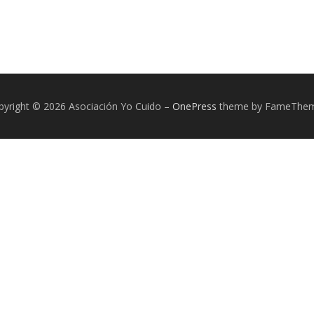
pyright © 2026 Asociación Yo Cuido
–
OnePress
theme by FameThe