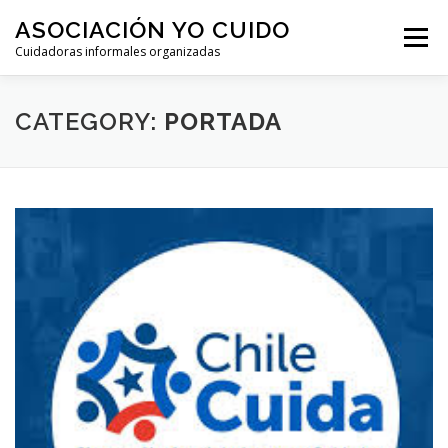
Skip
ASOCIACIÓN YO CUIDO
to
Menu
content
Cuidadoras informales organizadas
HOME
HISTORIA
BIBLIOTECA
OPINIÓN
CATEGORY:
PORTADA